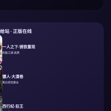
补给站 · 正版在线
一人之下·锈铁重现
异能江湖·高燃
镖人·大漠卷
黑白视觉暴击
西行纪·狂王