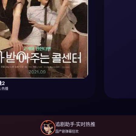
量2
·热播
追剧助手·实时热推
国产剧弹幕狂欢