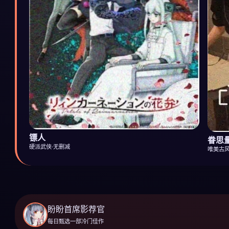
镖人
眷思
硬派武侠·无删减
唯美古风
盼盼首席影荐官
每日甄选一部冷门佳作