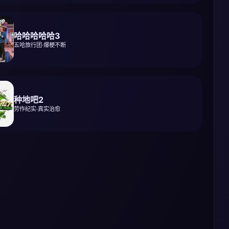
哈哈哈哈哈3
五哈旅行团·爆梗不断
种地吧2
劳作纪实·真实治愈