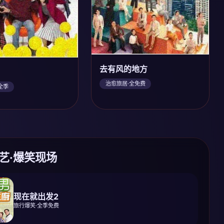
去有风的地方
治愈旅居·全免费
全季
综艺·爆笑现场
现在就出发2
旅行爆笑·全季免费