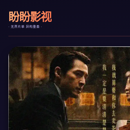
盼盼影视
· 无界片单 异构重奏 ·