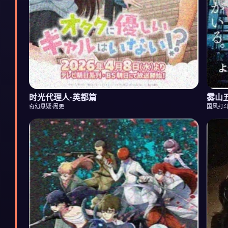
时光代理人·英都篇
雾山
奇幻悬疑·周更
国风打