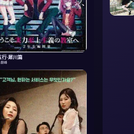
五行·犀川篇
斗巅峰