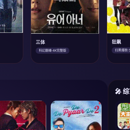
狂飙
三体
扫黑爆款·
科幻巅峰·4K完整版
🎤 