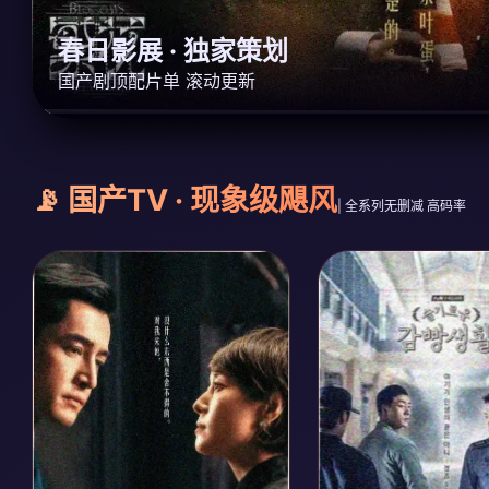
春日影展 · 独家策划
国产剧顶配片单 滚动更新
📡 国产TV · 现象级飓风
| 全系列无删减 高码率