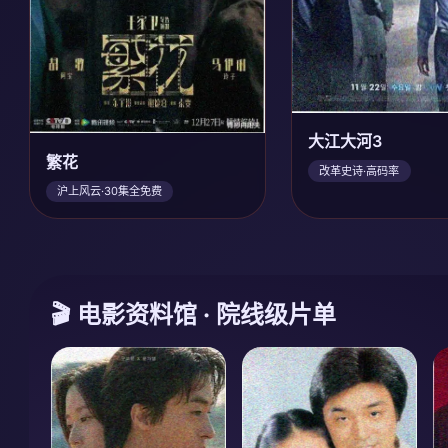
大江大河3
繁花
改革史诗·高码率
沪上风云·30集全免费
🎬 电影资料馆 · 院线级片单