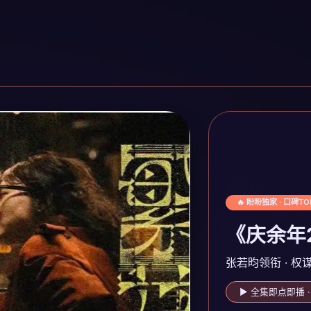
🔥 盼盼独家 · 口碑TO
《庆余年
张若昀领衔 · 权
▶ 全集即点即播 