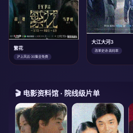
大江大河3
繁花
改革史诗·高码率
沪上风云·30集全免费
🎬 电影资料馆 · 院线级片单