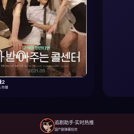
量2
·热播
追剧助手·实时热推
国产剧弹幕狂欢