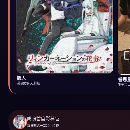
镖人
眷思
硬派武侠·无删减
唯美古风
盼盼首席影荐官
每日甄选一部冷门佳作