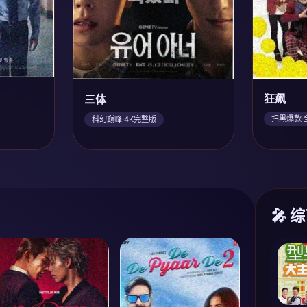
狂飙
三体
扫黑爆款·
科幻巅峰·4K完整版
🎤 