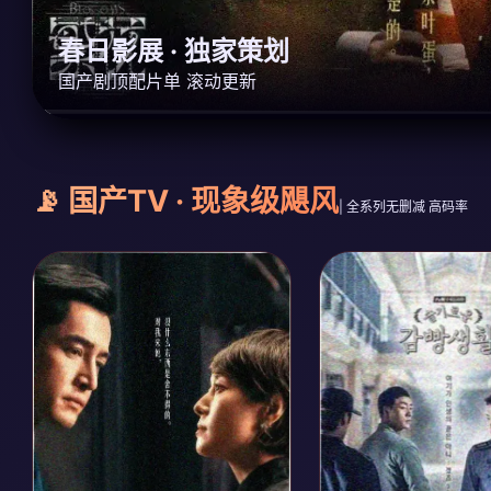
春日影展 · 独家策划
国产剧顶配片单 滚动更新
📡 国产TV · 现象级飓风
| 全系列无删减 高码率