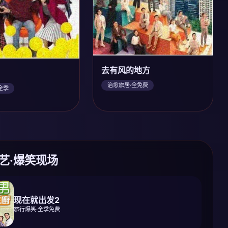
去有风的地方
治愈旅居·全免费
全季
综艺·爆笑现场
现在就出发2
旅行爆笑·全季免费