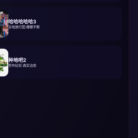
哈哈哈哈哈3
五哈旅行团·爆梗不断
种地吧2
劳作纪实·真实治愈