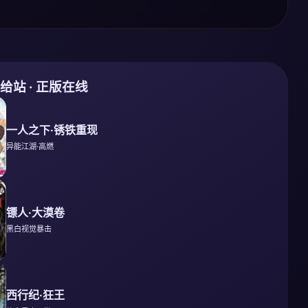
补给站 · 正版在线
一人之下·锈铁重现
异能江湖·高燃
镖人·大漠卷
黑白视觉暴击
西行纪·狂王