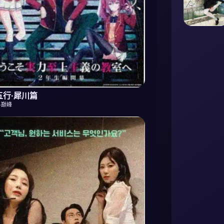
五行·犀川篇
斗巅峰