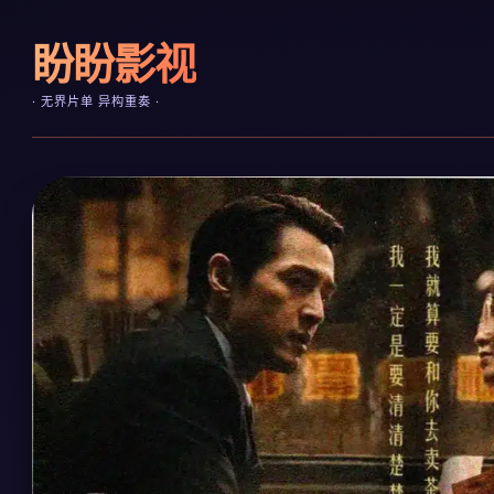
盼盼影视
· 无界片单 异构重奏 ·