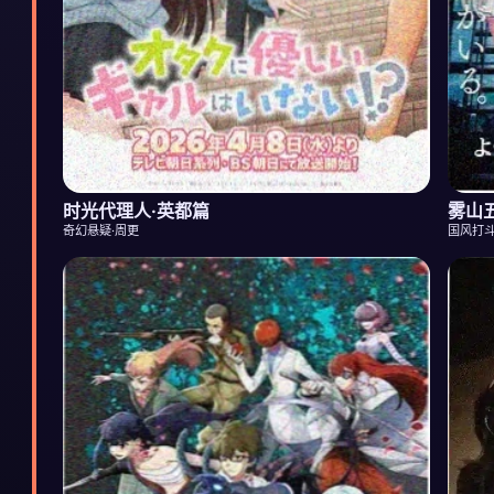
时光代理人·英都篇
雾山
奇幻悬疑·周更
国风打