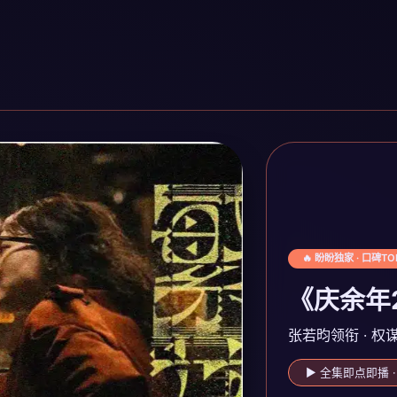
🔥 盼盼独家 · 口碑TO
《庆余年
张若昀领衔 · 权
▶ 全集即点即播 